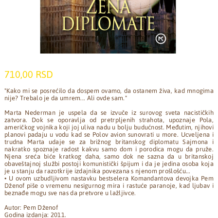
710,00 RSD
"Kako mi se posrećilo da dospem ovamo, da ostanem živa, kad mnogima
nije? Trebalo je da umrem... Ali ovde sam."
Marta Nederman je uspela da se izvuče iz surovog sveta nacističkih
zatvora. Dok se oporavlja od pretrpljenih strahota, upoznaje Pola,
američkog vojnika koji joj uliva nadu u bolju budućnost. Međutim, njihovi
planovi padaju u vodu kad se Polov avion sunovrati u more. Ucveljena i
trudna Marta udaje se za brižnog britanskog diplomatu Sajmona i
nakratko spoznaje radost kakvu samo dom i porodica mogu da pruže.
Njena sreća biće kratkog daha, samo dok ne sazna da u britanskoj
obaveštajnoj službi postoji komunistički špijum i da je jedina osoba koja
je u stanju da razotkrije izdajnika povezana s njenom prošlošću...
• U ovom uzbudljivom nastavku bestselera Komandantova devojka Pem
Dženof piše o vremenu nesigurnog mira i rastuće paranoje, kad ljubav i
beznađe mogu sve nas da pretvore u lažljivce.
Autor: Pem Dženof
Godina izdanja: 2011.