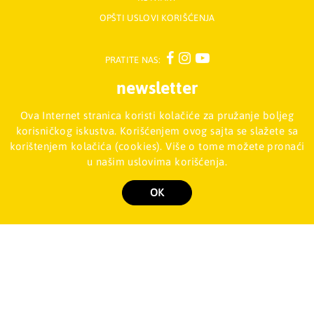
OPŠTI USLOVI KORIŠĆENJA
PRATITE NAS:
newsletter
Ova Internet stranica koristi kolačiće za pružanje boljeg
Prijavite se na naš Newsletter
korisničkog iskustva. Korišćenjem ovog sajta se slažete sa
korištenjem kolačića (cookies). Više o tome možete pronaći
u našim uslovima korišćenja.
Mladinska knjiga d.o.o., Palmira Toljatija 5 - Stari Merkator, 11070
NOVI BEOGRAD, Srbija
011/2257-008
OK
Copyright 2026 Mladinska knjiga d.o.o., Sva prava su zadržana. Powered by
shopen.com