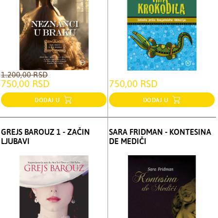
1.200,00 RSD
750,00 RSD
750,00 RSD
DODAJ U
DODAJ U
GREJS BAROUZ 1 - ZAČIN
SARA FRIDMAN - KONTESINA
LJUBAVI
DE MEDIČI