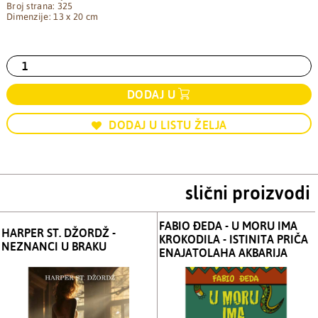
Broj strana: 325
Dimenzije: 13 x 20 cm
DODAJ U
DODAJ U LISTU ŽELJA
slični proizvodi
FABIO ĐEDA - U MORU IMA
HARPER ST. DŽORDŽ -
KROKODILA - ISTINITA PRIČA
NEZNANCI U BRAKU
ENAJATOLAHA AKBARIJA