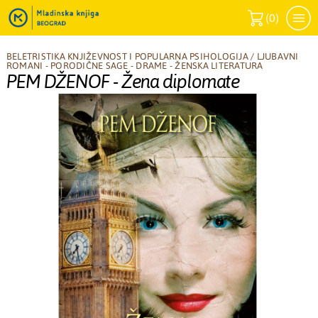
(
0
)
BELETRISTIKA KNJIŽEVNOST I POPULARNA PSIHOLOGIJA
/
LJUBAVNI
ROMANI - PORODIČNE SAGE - DRAME - ŽENSKA LITERATURA
PEM DŽENOF - Žena diplomate