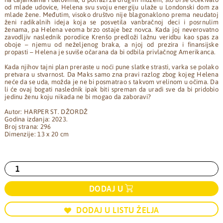
od mlade udovice, Helena svu svoju energiju ulaže u Londonski dom za
mlade žene. Međutim, visoko društvo nije blagonaklono prema neudatoj
ženi radikalnih ideja koja se posvetila vanbračnoj deci i posrnulim
ženama, pa Helena veoma brzo ostaje bez novca. Kada joj neverovatno
zavodljiv naslednik porodice Krenšo predloži lažnu veridbu kao spas za
oboje – njemu od neželjenog braka, a njoj od prezira i finansijske
propasti – Helena je suviše očarana da bi odbila privlačnog Amerikanca.
Kada njihov tajni plan preraste u noći pune slatke strasti, varka se polako
pretvara u stvarnost. Da Maks samo zna pravi razlog zbog kojeg Helena
neće da se uda, možda je ne bi posmatrao s takvom vrelinom u očima. Da
li će ovaj bogati naslednik ipak biti spreman da uradi sve da bi pridobio
jedinu ženu koju nikada ne bi mogao da zaboravi?
Autor: HARPER ST. DŽORDŽ
Godina izdanja: 2023.
Broj strana: 296
Dimenzije: 13 x 20 cm
DODAJ U
DODAJ U LISTU ŽELJA