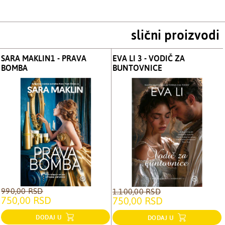
slični proizvodi
SARA MAKLIN1 - PRAVA
EVA LI 3 - VODIČ ZA
BOMBA
BUNTOVNICE
990,00 RSD
1.100,00 RSD
750,00 RSD
750,00 RSD
DODAJ U
DODAJ U