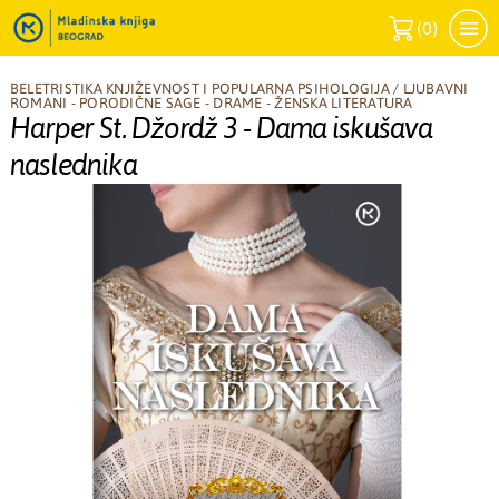
(
0
)
BELETRISTIKA KNJIŽEVNOST I POPULARNA PSIHOLOGIJA
/
LJUBAVNI
ROMANI - PORODIČNE SAGE - DRAME - ŽENSKA LITERATURA
Harper St. Džordž 3 - Dama iskušava
naslednika