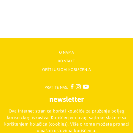
O NAMA
KONTAKT
OPŠTI USLOVI KORIŠĆENJA
PRATITE NAS:
newsletter
Ova Internet stranica koristi kolačiće za pružanje boljeg
Prijavite se na naš Newsletter
korisničkog iskustva. Korišćenjem ovog sajta se slažete sa
korištenjem kolačića (cookies). Više o tome možete pronaći
u našim uslovima korišćenja.