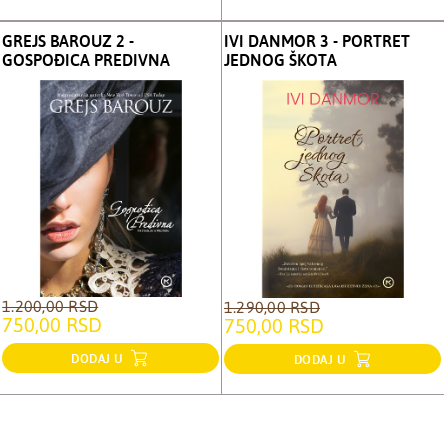
GREJS BAROUZ 2 -
IVI DANMOR 3 - PORTRET
GOSPOĐICA PREDIVNA
JEDNOG ŠKOTA
1.200,00 RSD
1.290,00 RSD
750,00 RSD
750,00 RSD
DODAJ U
DODAJ U