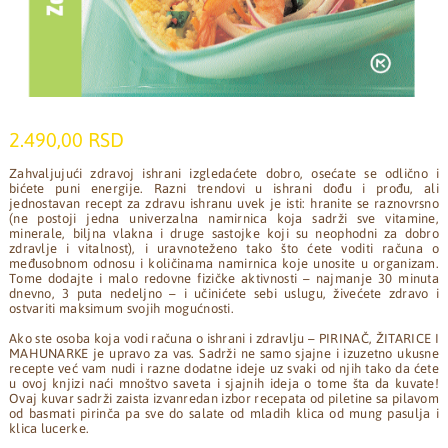
2.490,00 RSD
Zahvaljujući zdravoj ishrani izgledaćete dobro, osećate se odlično i
bićete puni energije. Razni trendovi u ishrani dođu i prođu, ali
jednostavan recept za zdravu ishranu uvek je isti: hranite se raznovrsno
(ne postoji jedna univerzalna namirnica koja sadrži sve vitamine,
minerale, biljna vlakna i druge sastojke koji su neophodni za dobro
zdravlje i vitalnost), i uravnoteženo tako što ćete voditi računa o
međusobnom odnosu i količinama namirnica koje unosite u organizam.
Tome dodajte i malo redovne fizičke aktivnosti – najmanje 30 minuta
dnevno, 3 puta nedeljno – i učinićete sebi uslugu, živećete zdravo i
ostvariti maksimum svojih mogućnosti.
Ako ste osoba koja vodi računa o ishrani i zdravlju – PIRINAČ, ŽITARICE I
MAHUNARKE je upravo za vas. Sadrži ne samo sjajne i izuzetno ukusne
recepte već vam nudi i razne dodatne ideje uz svaki od njih tako da ćete
u ovoj knjizi naći mnoštvo saveta i sjajnih ideja o tome šta da kuvate!
Ovaj kuvar sadrži zaista izvanredan izbor recepata od piletine sa pilavom
od basmati pirinča pa sve do salate od mladih klica od mung pasulja i
klica lucerke.