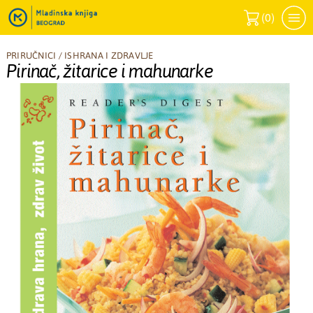
(
0
)
PRIRUČNICI
/
ISHRANA I ZDRAVLJE
Pirinač, žitarice i mahunarke