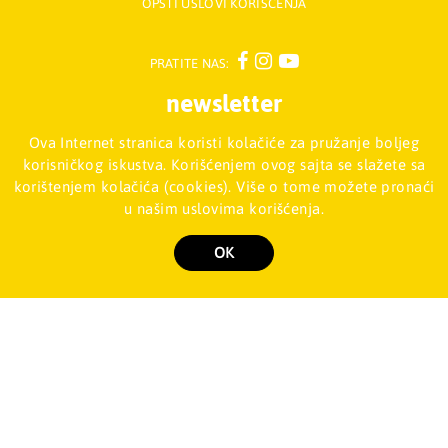
OPŠTI USLOVI KORIŠĆENJA
PRATITE NAS:
newsletter
Ova Internet stranica koristi kolačiće za pružanje boljeg
Prijavite se na naš Newsletter
korisničkog iskustva. Korišćenjem ovog sajta se slažete sa
korištenjem kolačića (cookies). Više o tome možete pronaći
u našim uslovima korišćenja.
Mladinska knjiga d.o.o., Palmira Toljatija 5 - Stari Merkator, 11070
NOVI BEOGRAD, Srbija
011/2257-008
OK
Copyright 2026 Mladinska knjiga d.o.o., Sva prava su zadržana. Powered by
shopen.com