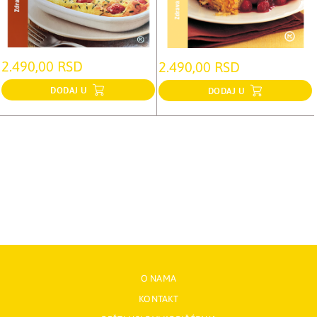
2.490,00 RSD
2.490,00 RSD
DODAJ U
DODAJ U
O NAMA
KONTAKT