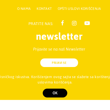
O NAMA
KONTAKT
OPŠTI USLOVI KORIŠĆENJA
PRATITE NAS:
newsletter
Prijavite se na naš Newsletter
iga d.o.o., Palmira Toljatija 5 - Stari Merkator, 11070 NOVI BEOGRAD,
orisničkog iskustva. Korišćenjem ovog sajta se slažete sa korišt
uslovima korišćenja.
Copyright 2026 Mladinska knjiga d.o.o., Sva prava su zadržana. Powered by
shop
OK