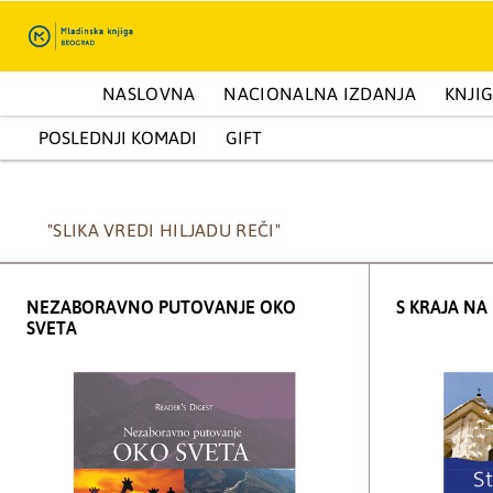
ENCIKLOPEDIJE I KAPITALNA IZDANJA
NASLOVNA
NACIONALNA IZDANJA
PRIRUČNICI
KNJI
Moj profil
POSLEDNJI KOMADI
GIFT
"SLIKA VREDI HILJADU REČI"
NEZABORAVNO PUTOVANJE OKO
S KRAJA NA
SVETA