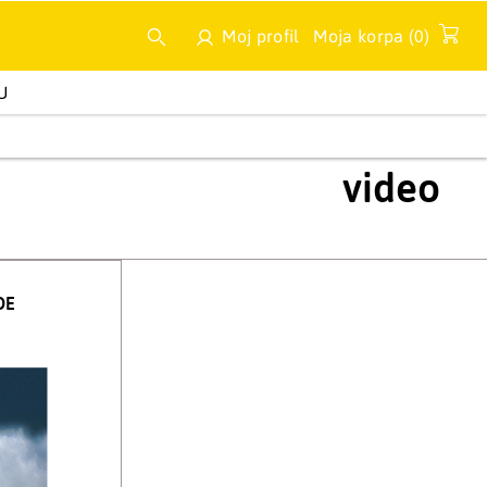
Moj profil
Moja korpa (
0
)
U
A
MULTIMEDIJA
NOVA IZDANJA
video
DE