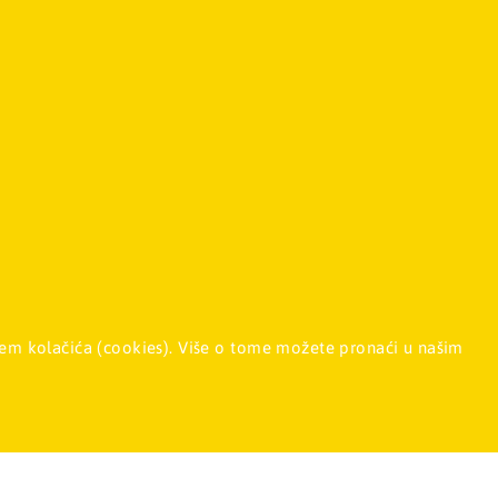
 Srbija
011/2257-008
enjem kolačića (cookies). Više o tome možete pronaći u našim
en.com