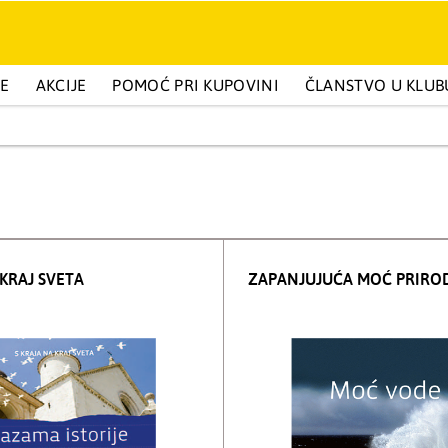
GE
BELETRISTIKA I POPULARNA PSIHOLOGIJA
AKCIJE
POMOĆ PRI KUPOVINI
ČLANSTVO U KLUB
DEČIJA IZDANJ
 KRAJ SVETA
ZAPANJUJUĆA MOĆ PRIRO