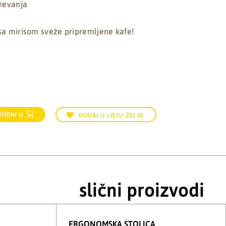
grevanja
sa mirisom sveže pripremljene kafe!
DODAJ U
DODAJ U LISTU ŽELJA
slični proizvodi
ERGONOMSKA STOLICA