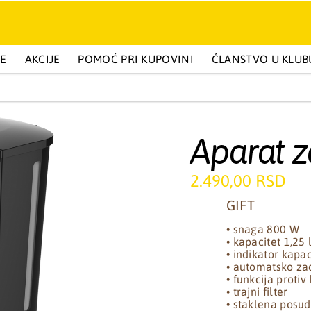
GE
BELETRISTIKA I POPULARNA PSIHOLOGIJA
AKCIJE
POMOĆ PRI KUPOVINI
ČLANSTVO U KLUB
DEČIJA IZDANJ
Aparat za
2.490,00 RSD
GIFT
• snaga 800 W
• kapacitet 1,25 
• indikator kapa
• automatsko za
• funkcija protiv
• trajni filter
• staklena posu