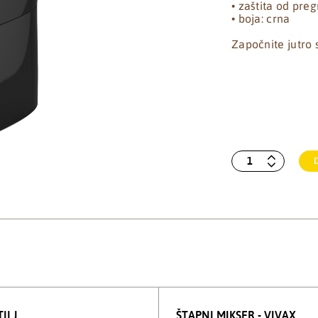
• zaštita od pre
• boja: crna
Započnite jutro 
ILJ
ŠTAPNI MIKSER - VIVAX