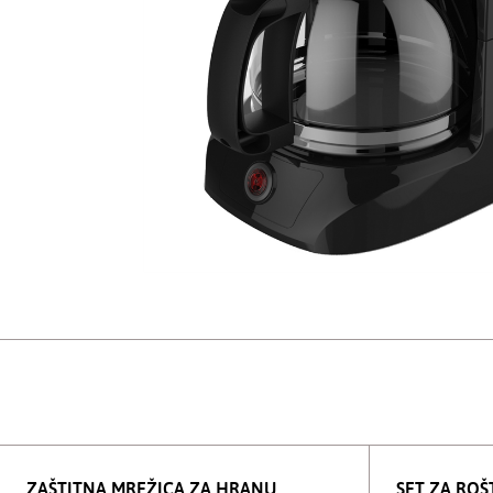
ZAŠTITNA MREŽICA ZA HRANU
SET ZA ROŠT