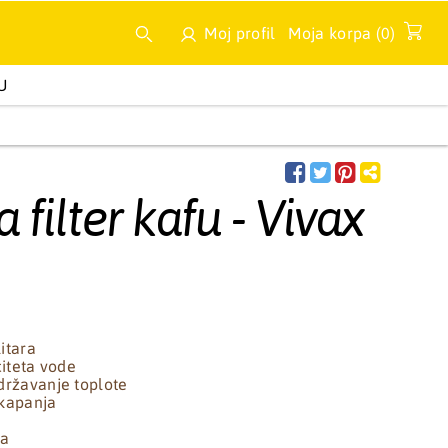
Moj profil
Moja korpa (
0
)
U
A
MULTIMEDIJA
NOVA IZDANJA
 filter kafu - Vivax
litara
citeta vode
državanje toplote
 kapanja
da