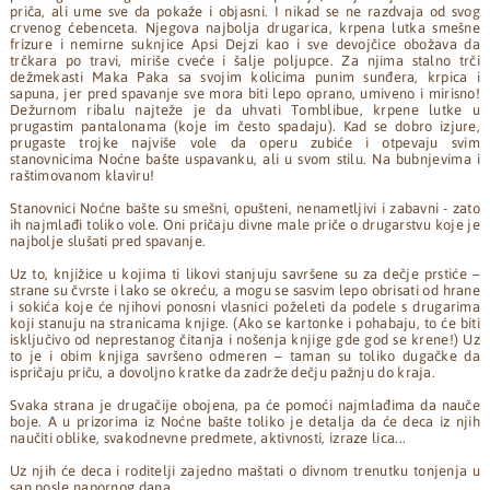
priča, ali ume sve da pokaže i objasni. I nikad se ne razdvaja od svog
crvenog ćebenceta. Njegova najbolja drugarica, krpena lutka smešne
frizure i nemirne suknjice Apsi Dejzi kao i sve devojčice obožava da
trčkara po travi, miriše cveće i šalje poljupce. Za njima stalno trči
dežmekasti Maka Paka sa svojim kolicima punim sunđera, krpica i
sapuna, jer pred spavanje sve mora biti lepo oprano, umiveno i mirisno!
Dežurnom ribalu najteže je da uhvati Tomblibue, krpene lutke u
prugastim pantalonama (koje im često spadaju). Kad se dobro izjure,
prugaste trojke najviše vole da operu zubiće i otpevaju svim
stanovnicima Noćne bašte uspavanku, ali u svom stilu. Na bubnjevima i
raštimovanom klaviru!
Stanovnici Noćne bašte su smešni, opušteni, nenametljivi i zabavni - zato
ih najmlađi toliko vole. Oni pričaju divne male priče o drugarstvu koje je
najbolje slušati pred spavanje.
Uz to, knjižice u kojima ti likovi stanjuju savršene su za dečje prstiće –
strane su čvrste i lako se okreću, a mogu se sasvim lepo obrisati od hrane
i sokića koje će njihovi ponosni vlasnici poželeti da podele s drugarima
koji stanuju na stranicama knjige. (Ako se kartonke i pohabaju, to će biti
isključivo od neprestanog čitanja i nošenja knjige gde god se krene!) Uz
to je i obim knjiga savršeno odmeren – taman su toliko dugačke da
ispričaju priču, a dovoljno kratke da zadrže dečju pažnju do kraja.
Svaka strana je drugačije obojena, pa će pomoći najmlađima da nauče
boje. A u prizorima iz Noćne bašte toliko je detalja da će deca iz njih
naučiti oblike, svakodnevne predmete, aktivnosti, izraze lica...
Uz njih će deca i roditelji zajedno maštati o divnom trenutku tonjenja u
san posle napornog dana.