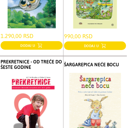
1.290,00 RSD
990,00 RSD
DODAJ U
DODAJ U
PREKRETNICE - OD TREĆE DO
ŠARGAREPICA NEĆE BOCU
ŠESTE GODINE