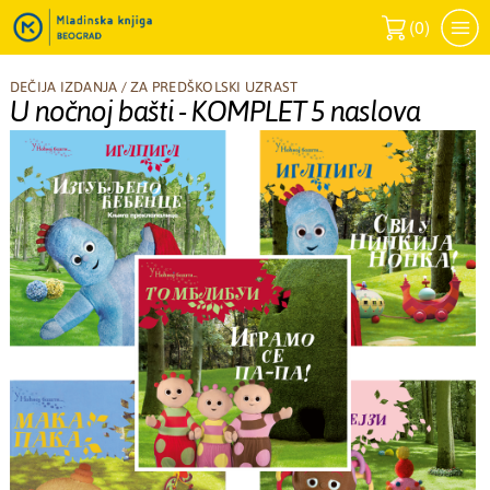
(
0
)
DEČIJA IZDANJA
/
ZA PREDŠKOLSKI UZRAST
U nočnoj bašti - KOMPLET 5 naslova