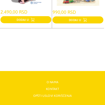
2.490,00 RSD
990,00 RSD
DODAJ U
DODAJ U
O NAMA
KONTAKT
OPŠTI USLOVI KORIŠĆENJA