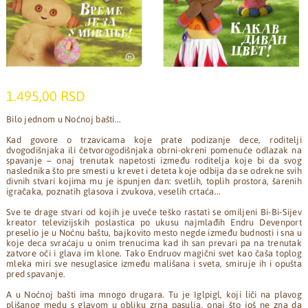
1.495,00 RSD
Bilo jednom u Noćnoj bašti...
Kad govore o trzavicama koje prate podizanje dece, roditelji
dvogodišnjaka ili četvorogodišnjaka obrni-okreni pomenuće odlazak na
spavanje – onaj trenutak napetosti između roditelja koje bi da svog
naslednika što pre smesti u krevet i deteta koje odbija da se odrekne svih
divnih stvari kojima mu je ispunjen dan: svetlih, toplih prostora, šarenih
igračaka, poznatih glasova i zvukova, veselih crtaća...
Sve te drage stvari od kojih je uveče teško rastati se omiljeni Bi-Bi-Sijev
kreator televizijskih poslastica po ukusu najmlađih Endru Devenport
preselio je u Noćnu baštu, bajkovito mesto negde između budnosti i sna u
koje deca svraćaju u onim trenucima kad ih san prevari pa na trenutak
zatvore oči i glava im klone. Tako Endruov magični svet kao čaša toplog
mleka miri sve nesuglasice između mališana i sveta, smiruje ih i opušta
pred spavanje.
A u Noćnoj bašti ima mnogo drugara. Tu je Iglpigl, koji liči na plavog
plišanog medu s glavom u obliku zrna pasulja, onaj što još ne zna da