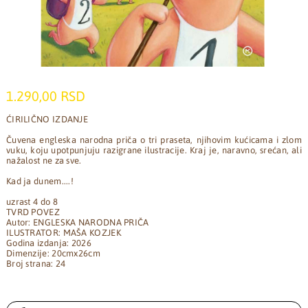
1.290,00 RSD
ĆIRILIČNO IZDANJE
Čuvena engleska narodna priča o tri praseta, njihovim kućicama i zlom
vuku, koju upotpunjuju razigrane ilustracije. Kraj je, naravno, srećan, ali
nažalost ne za sve.
Kad ja dunem....!
uzrast 4 do 8
TVRD POVEZ
Autor: ENGLESKA NARODNA PRIČA
ILUSTRATOR: MAŠA KOZJEK
Godina izdanja: 2026
Dimenzije: 20cmx26cm
Broj strana: 24