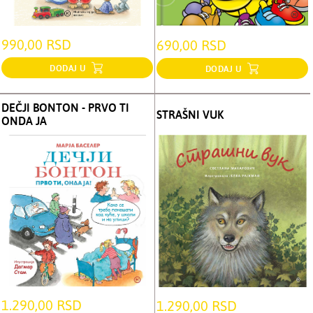
990,00 RSD
690,00 RSD
DODAJ U
DODAJ U
DEČJI BONTON - PRVO TI
STRAŠNI VUK
ONDA JA
1.290,00 RSD
1.290,00 RSD