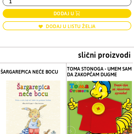
DODAJ U
DODAJ U LISTU ŽELJA
slični proizvodi
TOMA STONOGA - UMEM SAM
ŠARGAREPICA NEĆE BOCU
DA ZAKOPČAM DUGME