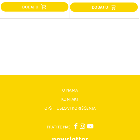
DODAJ U
DODAJ U
O NAMA
KONTAKT
OPŠTI USLOVI KORIŠĆENJA
PRATITE NAS:
newsletter