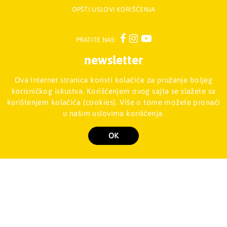
OPŠTI USLOVI KORIŠĆENJA
PRATITE NAS:
newsletter
Ova Internet stranica koristi kolačiće za pružanje boljeg
Prijavite se na naš Newsletter
korisničkog iskustva. Korišćenjem ovog sajta se slažete sa
korištenjem kolačića (cookies). Više o tome možete pronaći
u našim uslovima korišćenja.
Mladinska knjiga d.o.o., Palmira Toljatija 5 - Stari Merkator, 11070
NOVI BEOGRAD, Srbija
011/2257-008
OK
Copyright 2026 Mladinska knjiga d.o.o., Sva prava su zadržana. Powered by
shopen.com