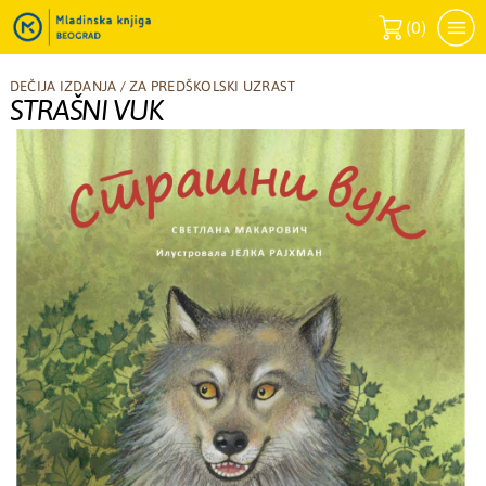
(
0
)
DEČIJA IZDANJA
/
ZA PREDŠKOLSKI UZRAST
STRAŠNI VUK