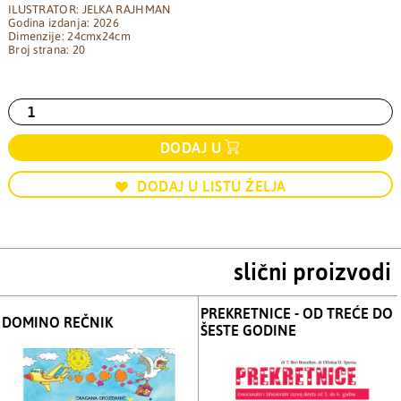
ILUSTRATOR: JELKA RAJHMAN
Godina izdanja: 2026
Dimenzije: 24cmx24cm
Broj strana: 20
DODAJ U
DODAJ U LISTU ŽELJA
slični proizvodi
PREKRETNICE - OD TREĆE DO
DOMINO REČNIK
ŠESTE GODINE