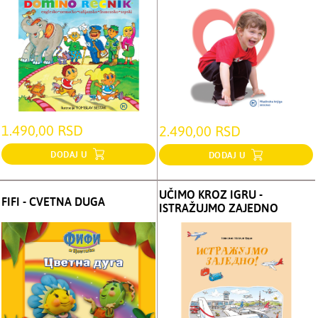
1.490,00 RSD
2.490,00 RSD
DODAJ U
DODAJ U
UČIMO KROZ IGRU -
FIFI - CVETNA DUGA
ISTRAŽUJMO ZAJEDNO