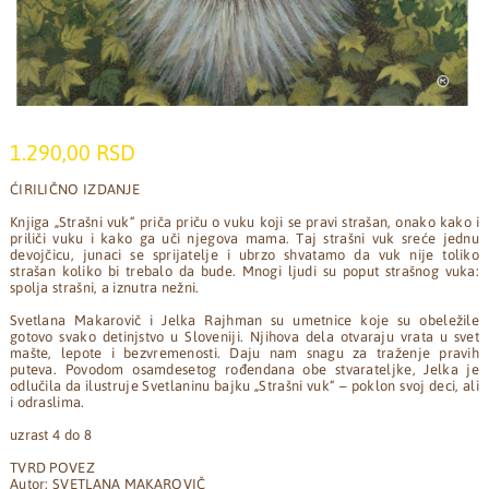
1.290,00 RSD
ĆIRILIČNO IZDANJE
Knjiga „Strašni vuk“ priča priču o vuku koji se pravi strašan, onako kako i
priliči vuku i kako ga uči njegova mama. Taj strašni vuk sreće jednu
devojčicu, junaci se sprijatelje i ubrzo shvatamo da vuk nije toliko
strašan koliko bi trebalo da bude. Mnogi ljudi su poput strašnog vuka:
spolja strašni, a iznutra nežni.
Svetlana Makarovič i Jelka Rajhman su umetnice koje su obeležile
gotovo svako detinjstvo u Sloveniji. Njihova dela otvaraju vrata u svet
mašte, lepote i bezvremenosti. Daju nam snagu za traženje pravih
puteva. Povodom osamdesetog rođendana obe stvarateljke, Jelka je
odlučila da ilustruje Svetlaninu bajku „Strašni vuk“ – poklon svoj deci, ali
i odraslima.
uzrast 4 do 8
TVRD POVEZ
Autor: SVETLANA MAKAROVIČ