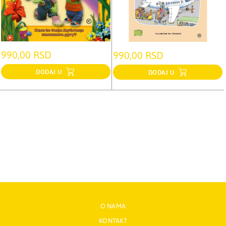
990,00 RSD
990,00 RSD
DODAJ U
DODAJ U
O NAMA
KONTAKT