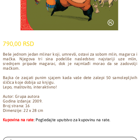
790,00 RSD
Beše jednom jedan mlinar koji, umrevši, ostavi za sobom mlin, magarca i
mačka. Njegova tri sina podeliše nasledstvo: najstariji uze mlin,
srednjem pripade magarac, dok je najmlađi morao da se zadovolji
mačkom.
Bajka će zasjati punim sjajem kada vaše dete zalepi 50 samolepljivih
sličica koje dobija uz knjigu.
Lepo, maštovito, interaktivno!
Autor: Grupa autora
Godina izdanja: 2009.
Broj strana: 16
Dimenzije: 22 x 28 cm
Kupovina na rate
: Pogledajte uputstvo za kupovinu na rate.