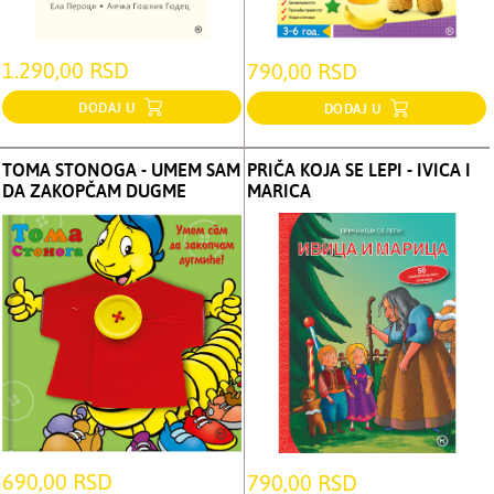
1.290,00 RSD
790,00 RSD
DODAJ U
DODAJ U
TOMA STONOGA - UMEM SAM
PRIČA KOJA SE LEPI - IVICA I
DA ZAKOPČAM DUGME
MARICA
690,00 RSD
790,00 RSD