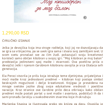
1.290,00 RSD
ĆIRILIČNO IZDANJE
Jelka je devojčica koja ima stroge roditelje, koji joj ne dozvoljavaju da
se igra sa vršnjacima, pa se uvek igra sama i stvara svoj zamišljeni svet. U
svom svetu pronalazi sve za čim žudi. pokazujući svoju kreativnost
koristeći samo običan kišobran u svojoj igri. “Moj kišobran je moj balon”
predstavlja jedinstveni spoj mašte i stvarnosti. Ova poetična priča o
devojčici Jelki i njenom čarobnom kišobranu osvojila je srca čitalaca svih
generacija.
Ela Peroci stvorila je priču koja istražuje teme djetinjstva, prijateljstva i
moći mašte kroz jednostavni predmet – kišobran koji postaje simbol
beskrajnih mogućnosti i dečje kreativnosti. Knjigaa je prevedena na
mnoge svetske jezike zbog svoje edukativne vrednosti i poetične
naracije. Kroz stranice ove čarobne priče deca otkrivaju kako običan
predmet može postati portal u svet mašte i avantura, podstičući ih da i
sami pronađu čaroliju u svakodnevnim stvarima koje ih okružuju
Marlenka Stupica je Ilustrovala preko sto knjiga za decu. Osvojila je