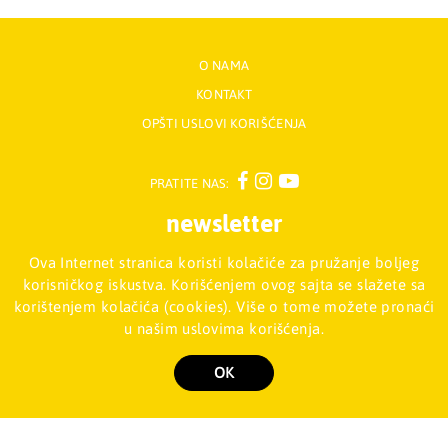
O NAMA
KONTAKT
OPŠTI USLOVI KORIŠĆENJA
PRATITE NAS:
newsletter
Ova Internet stranica koristi kolačiće za pružanje boljeg
Prijavite se na naš Newsletter
korisničkog iskustva. Korišćenjem ovog sajta se slažete sa
korištenjem kolačića (cookies). Više o tome možete pronaći
u našim uslovima korišćenja.
Mladinska knjiga d.o.o., Palmira Toljatija 5 - Stari Merkator, 11070
NOVI BEOGRAD, Srbija
011/2257-008
OK
Copyright 2026 Mladinska knjiga d.o.o., Sva prava su zadržana. Powered by
shopen.com