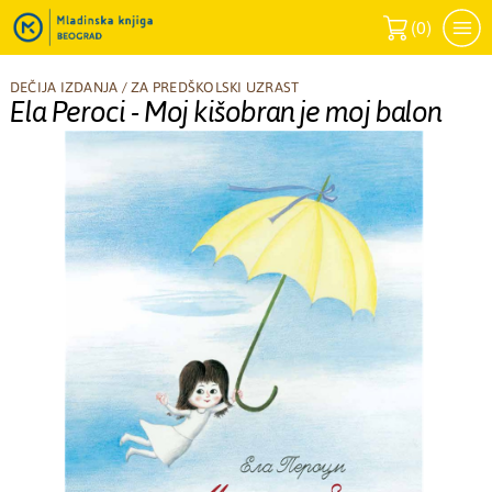
(
0
)
DEČIJA IZDANJA
/
ZA PREDŠKOLSKI UZRAST
Ela Peroci - Moj kišobran je moj balon