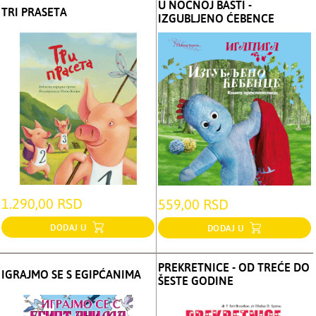
U NOĆNOJ BAŠTI -
TRI PRASETA
IZGUBLJENO ĆEBENCE
1.290,00 RSD
559,00 RSD
DODAJ U
DODAJ U
PREKRETNICE - OD TREĆE DO
IGRAJMO SE S EGIPĆANIMA
ŠESTE GODINE