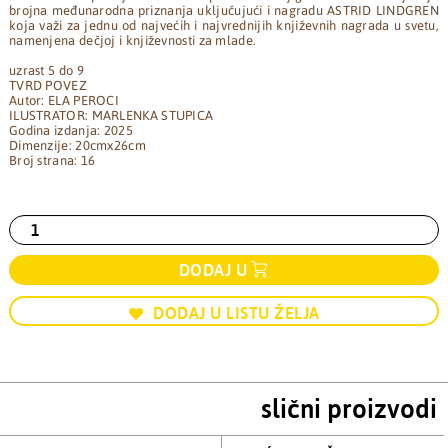
brojna međunarodna priznanja uključujući i nagradu ASTRID LINDGREN
koja važi za jednu od najvećih i najvrednijih književnih nagrada u svetu,
namenjena dečjoj i književnosti za mlade.
uzrast 5 do 9
TVRD POVEZ
Autor: ELA PEROCI
ILUSTRATOR: MARLENKA STUPICA
Godina izdanja: 2025
Dimenzije: 20cmx26cm
Broj strana: 16
DODAJ U
DODAJ U LISTU ŽELJA
slični proizvodi