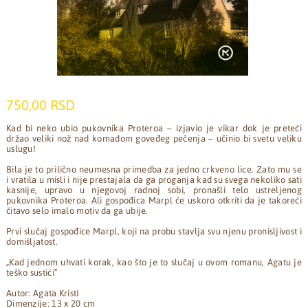
750,00 RSD
Kad bi neko ubio pukovnika Proteroa – izjavio je vikar dok je preteći
držao veliki nož nad komadom goveđeg pečenja – učinio bi svetu veliku
uslugu!
Bila je to prilično neumesna primedba za jedno crkveno lice. Zato mu se
i vratila u misli i nije prestajala da ga proganja kad su svega nekoliko sati
kasnije, upravo u njegovoj radnoj sobi, pronašli telo ustreljenog
pukovnika Proteroa. Ali gospođica Marpl će uskoro otkriti da je takoreći
čitavo selo imalo motiv da ga ubije.
Prvi slučaj gospođice Marpl, koji na probu stavlja svu njenu pronisljivost i
domišljatost.
„Kad jednom uhvati korak, kao što je to slučaj u ovom romanu, Agatu je
teško sustići”
Autor: Agata Kristi
Dimenzije: 13 x 20 cm