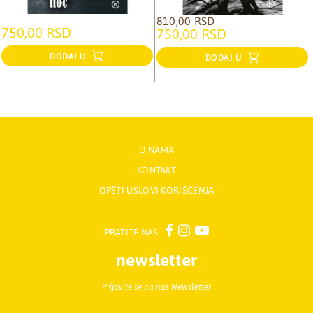
810,00 RSD
750,00 RSD
750,00 RSD
DODAJ U
DODAJ U
O NAMA
KONTAKT
OPŠTI USLOVI KORIŠĆENJA
PRATITE NAS:
newsletter
Prijavite se na naš Newsletter