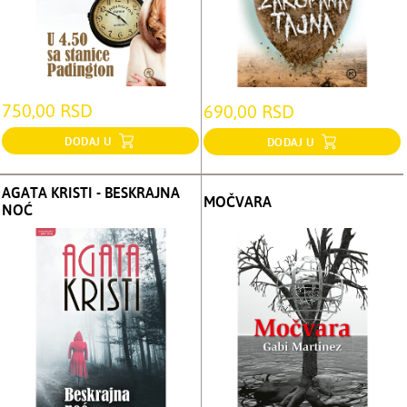
750,00 RSD
690,00 RSD
DODAJ U
DODAJ U
AGATA KRISTI - BESKRAJNA
MOČVARA
NOĆ