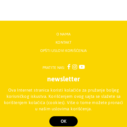
O NAMA
KONTAKT
OPŠTI USLOVI KORIŠĆENJA
PRATITE NAS:
newsletter
Ova Internet stranica koristi kolačiće za pružanje boljeg
Prijavite se na naš Newsletter
korisničkog iskustva. Korišćenjem ovog sajta se slažete sa
korištenjem kolačića (cookies). Više o tome možete pronaći
u našim uslovima korišćenja.
Mladinska knjiga d.o.o., Palmira Toljatija 5 - Stari Merkator, 11070
NOVI BEOGRAD, Srbija
011/2257-008
OK
Copyright 2026 Mladinska knjiga d.o.o., Sva prava su zadržana. Powered by
shopen.com