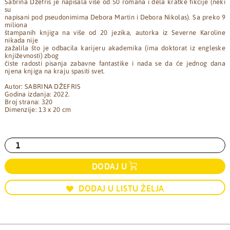
Sabrina Džefris je napisala više od 50 romana i dela kratke fikcije (neki
su
napisani pod pseudonimima Debora Martin i Debora Nikolas). Sa preko 9
miliona
štampanih knjiga na više od 20 jezika, autorka iz Severne Karoline
nikada nije
zažalila što je odbacila karijeru akademika (ima doktorat iz engleske
književnosti) zbog
čiste radosti pisanja zabavne fantastike i nada se da će jednog dana
njena knjiga na kraju spasiti svet.
Autor: SABRINA DŽEFRIS
Godina izdanja: 2022.
Broj strana: 320
Dimenzije: 13 x 20 cm
DODAJ U
DODAJ U LISTU ŽELJA