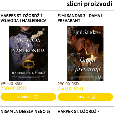
slični proizvodi
HARPER ST. DŽORDŽ 1 -
EJMI SANDAS 3 - DAMA I
VOJVODA I NASLEDNICA
PREVARANT
990,00 RSD
990,00 RSD
750,00 RSD
750,00 RSD
DODAJ U
DODAJ U
NISAM JA DEBELA NEGO JE
HARPER ST. DŽORDŽ -