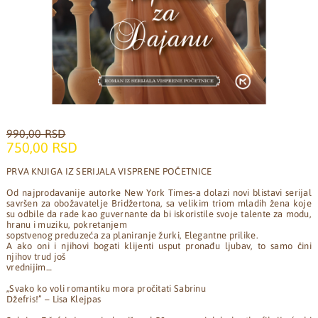
990,00 RSD
750,00 RSD
PRVA KNJIGA IZ SERIJALA VISPRENE POČETNICE
Od najprodavanije autorke New York Times-a dolazi novi blistavi serijal
savršen za obožavatelje Bridžertona, sa velikim triom mladih žena koje
su odbile da rade kao guvernante da bi iskoristile svoje talente za modu,
hranu i muziku, pokretanjem
sopstvenog preduzeća za planiranje žurki, Elegantne prilike.
A ako oni i njihovi bogati klijenti usput pronađu ljubav, to samo čini
njihov trud još
vrednijim…
„Svako ko voli romantiku mora pročitati Sabrinu
Džefris!” – Lisa Klejpas