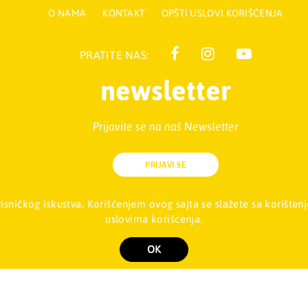
O NAMA
KONTAKT
OPŠTI USLOVI KORIŠĆENJA
PRATITE NAS:
newsletter
Prijavite se na naš Newsletter
iga d.o.o., Palmira Toljatija 5 - Stari Merkator, 11070 NOVI BEOGRAD,
orisničkog iskustva. Korišćenjem ovog sajta se slažete sa korišt
uslovima korišćenja.
Copyright 2026 Mladinska knjiga d.o.o., Sva prava su zadržana. Powered by
shop
OK