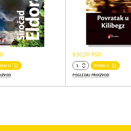
SD
830,00 RSD
ODAJ U
DODAJ U
OIZVOD
POGLEDAJ PROIZVOD