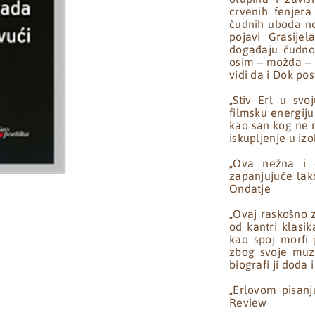
crvenih fenjera
čudnih uboda no
pojavi Grasije
događaju čudnova
osim – možda – 
vidi da i Dok post
„Stiv Erl u svo
filmsku energiju 
kao san kog ne m
iskupljenje u izob
„Ova nežna i d
zapanjujuće lak
Ondatje
„Ovaj raskošno 
od kantri klasi
kao spoj morfi
zbog svoje muzi
biografi ji doda
„Erlovom pisanj
Review