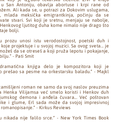
 u San Antoniju, obavlja abortuse i krpi rane od
žem. Ali kada se, u potrazi za Dokovim uslugama,
la, mlada meksička emigrantkinja, počinju da se
te stvari. Svi koji je sretnu, menjaju se nabolje,
Henkovog ljutitog duha kome nimalo nije drago što
aje bolji.
ju prozu unosi istu verodostojnost, poetski duh i
koje projektuje i u svojoj muzici. Sa ovog sveta... je
ožeš da se otreseš a koji pruža lepotu i pokajanje,
ilju.“ - Pati Smit
ramatična knjiga delo je kompozitora koji je
o prešao sa pesme na orkestarsku baladu.“ - Majkl
zamišljeni roman ne samo da svoj naslov preuzima
ka Henka Vilijamsa već smelo koristi i Henkov duh
 jumskog demona i anđela čuvara... Već poštovan
ke i glume, Erl sada može da svojoj impresivnoj
 i romanopisanje.“ - Kirkus Reviews
u nikada nije falilo srce.“ - New York Times Book