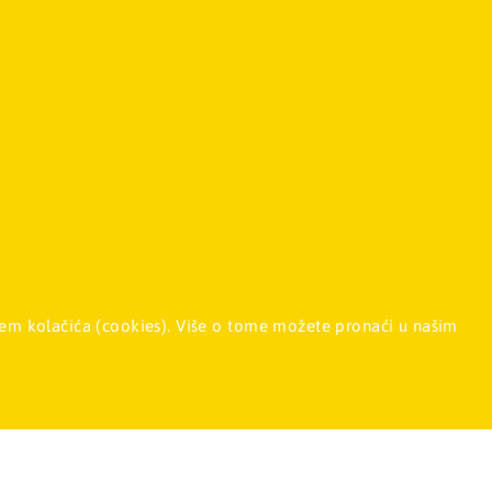
 Srbija
011/2257-008
enjem kolačića (cookies). Više o tome možete pronaći u našim
en.com