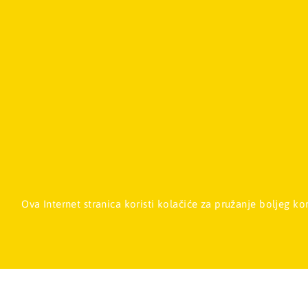
Mladinska knj
Ova Internet stranica koristi kolačiće za pružanje boljeg k