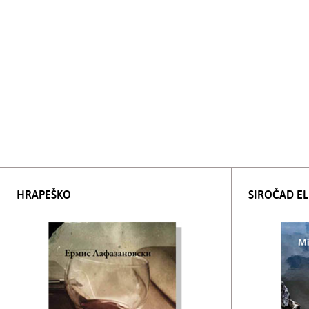
HRAPEŠKO
SIROČAD E