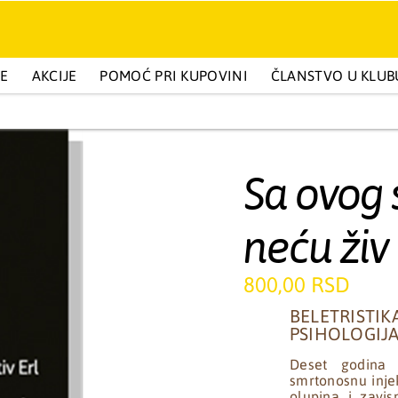
GE
BELETRISTIKA I POPULARNA PSIHOLOGIJA
AKCIJE
POMOĆ PRI KUPOVINI
ČLANSTVO U KLUB
DEČIJA IZDANJ
Sa ovog 
neću živ 
800,00 RSD
BELETRISTIK
PSIHOLOGIJ
Deset godina 
smrtonosnu injek
olupina i zavis