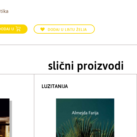
tika
DODAJ U
DODAJ U LISTU ŽELJA
slični proizvodi
LUZITANIJA