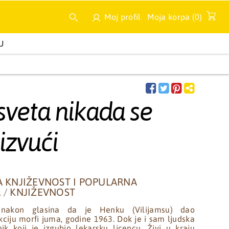
Moj profil
Moja korpa (
0
)
U
A
MULTIMEDIJA
NOVA IZDANJA
sveta nikada se
izvući
A KNJIŽEVNOST I POPULARNA
A
/
KNJIŽEVNOST
nakon glasina da je Henku (Vilijamsu) dao
ciju morfi juma, godine 1963. Dok je i sam ljudska
nik koji je izgubio lekarsku licencu. Živi u kraju