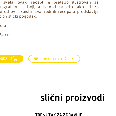
a sveta. Svaki recept je prelepo ilustrovan sa
ografijom u boji, a recepti se vrlo lako i brzo
ki od ovih zaista izvanrednih recepata predstavlja
ionistički pogodak.
tora
 24 cm
DODAJ U
DODAJ U LISTU ŽELJA
slični proizvodi
TRENUTAK ZA ZDRAVLJE