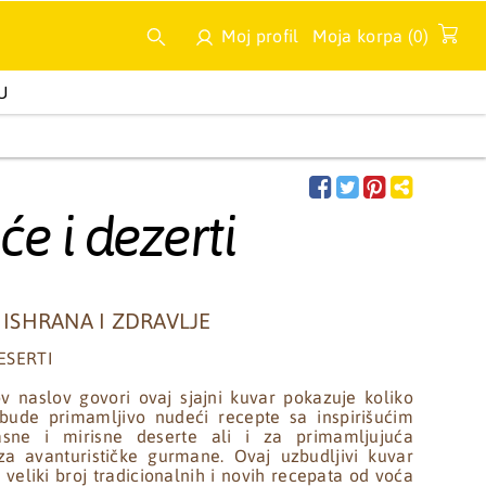
Moj profil
Moja korpa (
0
)
U
A
MULTIMEDIJA
NOVA IZDANJA
će i dezerti
/
ISHRANA I ZDRAVLJE
ESERTI
 naslov govori ovaj sjajni kuvar pokazuje koliko
ude primamljivo nudeći recepte sa inspirišućim
sne i mirisne deserte ali i za primamljujuća
za avanturističke gurmane. Ovaj uzbudljivi kuvar
veliki broj tradicionalnih i novih recepata od voća