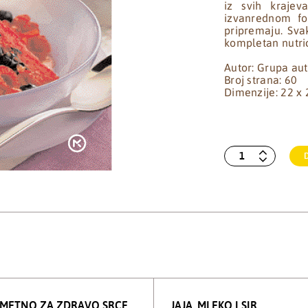
iz svih krajev
izvanrednom fot
pripremaju. Sva
kompletan nutric
Autor: Grupa au
Broj strana: 60
Dimenzije: 22 x
AMETNO ZA ZDRAVO SRCE
JAJA, MLEKO I SIR