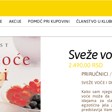
GE
BELETRISTIKA I POPULARNA PSIHOLOGIJA
AKCIJE
POMOĆ PRI KUPOVINI
ČLANSTVO U KLUB
DEČIJA IZDANJ
Sveže vo
2.490,00 RSD
PRIRUČNICI
SVEŽE VOĆE I D
Kako sam njegov
voće može da b
idejama za sla
egzotična jela 
predstavlja Vam 