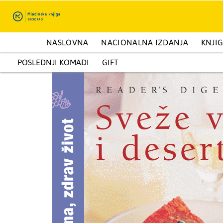
ENCIKLOPEDIJE I KAPITALNA IZDANJA
NASLOVNA
NACIONALNA IZDANJA
PRIRUČNICI
KNJI
Moj profil
POSLEDNJI KOMADI
GIFT