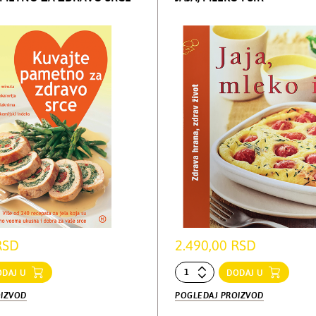
RSD
2.490,00 RSD
ODAJ U
DODAJ U
OIZVOD
POGLEDAJ PROIZVOD