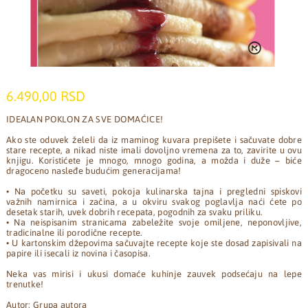
6.490,00 RSD
IDEALAN POKLON ZA SVE DOMAĆICE!
Ako ste oduvek želeli da iz maminog kuvara prepišete i sačuvate dobre
stare recepte, a nikad niste imali dovoljno vremena za to, zavirite u ovu
knjigu. Koristićete je mnogo, mnogo godina, a možda i duže – biće
dragoceno nasleđe budućim generacijama!
• Na početku su saveti, pokoja kulinarska tajna i pregledni spiskovi
važnih namirnica i začina, a u okviru svakog poglavlja naći ćete po
desetak starih, uvek dobrih recepata, pogodnih za svaku priliku.
• Na neispisanim stranicama zabeležite svoje omiljene, neponovljive,
tradicinalne ili porodične recepte.
• U kartonskim džepovima sačuvajte recepte koje ste dosad zapisivali na
papire ili isecali iz novina i časopisa.
Neka vas mirisi i ukusi domaće kuhinje zauvek podsećaju na lepe
trenutke!
Autor: Grupa autora