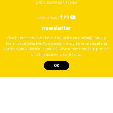
OPŠTI USLOVI KORIŠĆENJA
PRATITE NAS:
newsletter
Ova Internet stranica koristi kolačiće za pružanje boljeg
Prijavite se na naš Newsletter
korisničkog iskustva. Korišćenjem ovog sajta se slažete sa
korištenjem kolačića (cookies). Više o tome možete pronaći
u našim uslovima korišćenja.
Mladinska knjiga d.o.o., Palmira Toljatija 5 - Stari Merkator, 11070
NOVI BEOGRAD, Srbija
011/2257-008
OK
Copyright 2026 Mladinska knjiga d.o.o., Sva prava su zadržana. Powered by
shopen.com