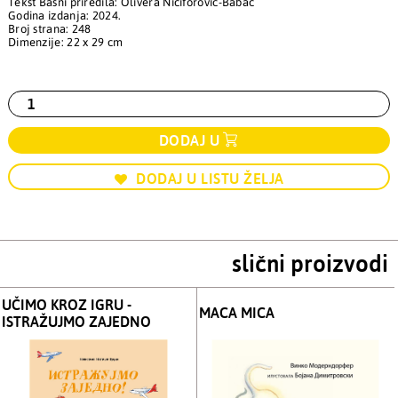
Tekst Basni priredila: Olivera Nićiforović-Babac
Godina izdanja: 2024.
Broj strana: 248
Dimenzije: 22 x 29 cm
DODAJ U
DODAJ U LISTU ŽELJA
slični proizvodi
UČIMO KROZ IGRU -
MACA MICA
ISTRAŽUJMO ZAJEDNO