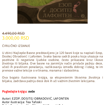
4.490,00 RSD
3.000,00 RSD
ĆIRILIČNO IZDANJE
U zbirci Najlepše Basne predstavljeno je 120 basni koje su napisali Ezop,
Dositej Obradović i Lafonten. Svaka basna sadrži pouku koja ukazuje na
pozitivne ili negativne ljudske osobine, često prikazane kroz likove
životinja ili biljaka. Ove basne na zanimljiv način privlače pažnju dece,
učeći ih pravilnom ponašanju, razlikovanju između dobrog i lošeg, te im
prenose važne lekcije o vrlinama, manama i slabostima.
Ova bogato ilustrovana knjiga, sa ekspresivnim likovima životinja i
biljaka, zadržava pažnju dece dok ih uči važnim životnim lekcijama.
Pogledajte knjigu:
ovde
Autori: EZOP, DOSITEJ OBRADOVIĆ, LAFONTEN
Autor ilustracija: Tea Tafoski