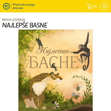
(
0
)
NOVA IZDANJA
NAJLEPŠE BASNE