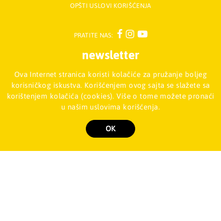
OPŠTI USLOVI KORIŠĆENJA
PRATITE NAS:
newsletter
Ova Internet stranica koristi kolačiće za pružanje boljeg
Prijavite se na naš Newsletter
korisničkog iskustva. Korišćenjem ovog sajta se slažete sa
korištenjem kolačića (cookies). Više o tome možete pronaći
u našim uslovima korišćenja.
Mladinska knjiga d.o.o., Palmira Toljatija 5 - Stari Merkator, 11070
NOVI BEOGRAD, Srbija
011/2257-008
OK
Copyright 2026 Mladinska knjiga d.o.o., Sva prava su zadržana. Powered by
shopen.com