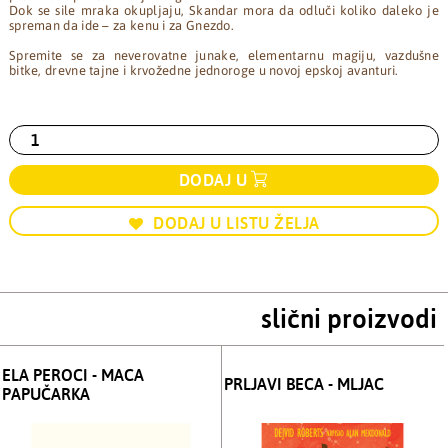
Dok se sile mraka okupljaju, Skandar mora da odluči koliko daleko je
spreman da ide – za kenu i za Gnezdo.
Spremite se za neverovatne junake, elementarnu magiju, vazdušne
bitke, drevne tajne i krvožedne jednoroge u novoj epskoj avanturi.
DODAJ U
DODAJ U LISTU ŽELJA
slični proizvodi
ELA PEROCI - MACA
PRLJAVI BECA - MLJAC
PAPUČARKA