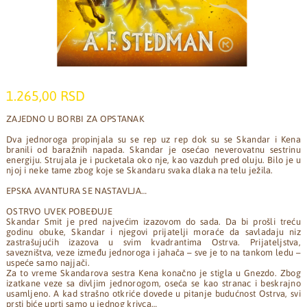
1.265,00 RSD
ZAJEDNO U BORBI ZA OPSTANAK
Dva jednoroga propinjala su se rep uz rep dok su se Skandar i Kena
branili od baražnih napada. Skandar je osećao neverovatnu sestrinu
energiju. Strujala je i pucketala oko nje, kao vazduh pred oluju. Bilo je u
njoj i neke tame zbog koje se Skandaru svaka dlaka na telu ježila.
EPSKA AVANTURA SE NASTAVLJA…
OSTRVO UVEK POBEĐUJE
Skandar Smit je pred najvećim izazovom do sada. Da bi prošli treću
godinu obuke, Skandar i njegovi prijatelji moraće da savladaju niz
zastrašujućih izazova u svim kvadrantima Ostrva. Prijateljstva,
savezništva, veze između jednoroga i jahača – sve je to na tankom ledu –
uspeće samo najjači.
Za to vreme Skandarova sestra Kena konačno je stigla u Gnezdo. Zbog
izatkane veze sa divljim jednorogom, oseća se kao stranac i beskrajno
usamljeno. A kad strašno otkriće dovede u pitanje budućnost Ostrva, svi
prsti biće uprti samo u jednog krivca…