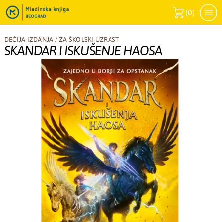
(
0
)
DEČIJA IZDANJA
/
ZA ŠKOLSKI UZRAST
SKANDAR I ISKUŠENJE HAOSA