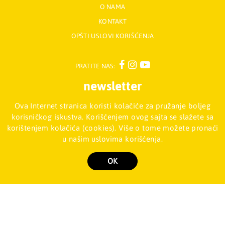
O NAMA
KONTAKT
OPŠTI USLOVI KORIŠĆENJA
PRATITE NAS:
newsletter
Ova Internet stranica koristi kolačiće za pružanje boljeg
Prijavite se na naš Newsletter
korisničkog iskustva. Korišćenjem ovog sajta se slažete sa
korištenjem kolačića (cookies). Više o tome možete pronaći
u našim uslovima korišćenja.
Mladinska knjiga d.o.o., Palmira Toljatija 5 - Stari Merkator, 11070
NOVI BEOGRAD, Srbija
011/2257-008
OK
Copyright 2026 Mladinska knjiga d.o.o., Sva prava su zadržana. Powered by
shopen.com