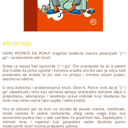
890,00 RSD
SAMO POČNITE DA POPUT magične moderne mantre ponavljate "j**i
ga", i promenićete sebi život!
Dobar je osećaj kad izgovorite "j**i ga". Čim prestanete da se iz petnih
žila trudite da svima ugodite i konačno uradite ono što vam je volja, kad
prestanete da slušate to što vam svi pričaju i krenete svojim putem,
osećate se odlično.
U ovoj duhovitoj i produhovljenoj knjizi, Džon K. Parkin tvrdi da je "j**i
ga" zapadnjački izraz koji savršeno opisuje istočnjačke duhovne ideje o
prepuštanju, odustajanju i nalaženju prave slobode kroz shvatanje da
stvari nisu toliko važne (ako uopšte i nešto znače).
Ovo je duhovni put na kom ne morate da pevate mantre, meditirate,
nosite sandala ili jedete mahunarke. Zbog same snage koju ova
savremena psovka nosi u sebi savršeno će prodrmati nas, Zapadnjake, i
izbrisati stres i napetost koji gospodare našim životima punim
materijalnih stvari kojima pridajemo važnost.