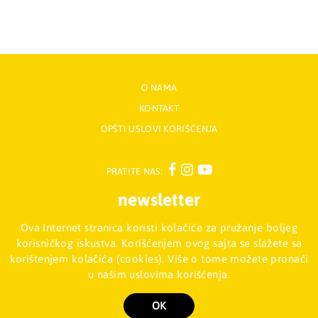
O NAMA
KONTAKT
OPŠTI USLOVI KORIŠĆENJA
PRATITE NAS:
newsletter
Ova Internet stranica koristi kolačiće za pružanje boljeg
Prijavite se na naš Newsletter
korisničkog iskustva. Korišćenjem ovog sajta se slažete sa
korištenjem kolačića (cookies). Više o tome možete pronaći
u našim uslovima korišćenja.
Mladinska knjiga d.o.o., Palmira Toljatija 5 - Stari Merkator, 11070
NOVI BEOGRAD, Srbija
011/2257-008
OK