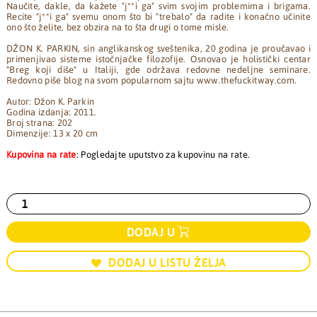
Naučite, dakle, da kažete "j**i ga" svim svojim problemima i brigama.
Recite "j**i ga" svemu onom što bi "trebalo" da radite i konačno učinite
ono što želite, bez obzira na to šta drugi o tome misle.
DŽON K. PARKIN, sin anglikanskog sveštenika, 20 godina je proučavao i
primenjivao sisteme istočnjačke filozofije. Osnovao je holistički centar
"Breg koji diše" u Italiji, gde održava redovne nedeljne seminare.
Redovno piše blog na svom popularnom sajtu www.thefuckitway.com.
Autor: Džon K. Parkin
Godina izdanja: 2011.
Broj strana: 202
Dimenzije: 13 x 20 cm
Kupovina na rate
: Pogledajte uputstvo za kupovinu na rate.
DODAJ U
DODAJ U LISTU ŽELJA